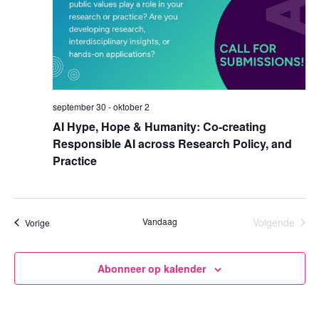
september 30
-
oktober 2
AI Hype, Hope & Humanity: Co-creating
Responsible AI across Research Policy, and
Practice
Vandaag
Volgende
Evenementen
Vorige
Evenemen
Abonneer op kalender